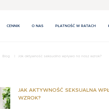
CENNIK
O NAS
PŁATNOŚĆ W RATACH
Blog
Jak aktywność seksualna wpływa na nasz wzrok?
JAK AKTYWNOŚĆ SEKSUALNA WP
WZROK?