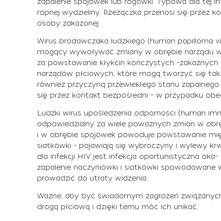
zapalenie spojówek lub rogówki. Typowa dla tej inf
ropnej wydzieliny. Rzeżączka przenosi się przez 
osoby zakażonej.
Wirus brodawczaka ludzkiego (human papilloma vi
mogący wywoływać zmiany w obrębie narządu wz
za powstawanie kłykcin kończystych –zakaźnych 
narządów płciowych, które mogą tworzyć się ta
również przyczyną przewlekłego stanu zapalnego 
się przez kontakt bezpośredni – w przypadku obec
Ludzki wirus upośledzenia odporności (human immu
odpowiedzialny za wiele poważnych zmian w obrę
i w obrębie spojówek powoduje powstawanie mi
siatkówki – pojawiają się wybroczyny i wylewy k
dla infekcji HIV jest infekcja oportunistyczna oka
zapalenie naczyniówki i siatkówki spowodowane 
prowadzić do utraty widzenia.
Ważne, aby być świadomym zagrożeń związanyc
drogą płciową i dzięki temu móc ich unikać.