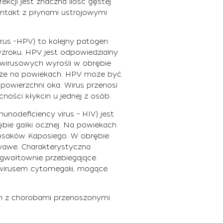
ekcji jest znaczna ilość gęstej
kontakt z płynami ustrojowymi
rus -HPV) to kolejny patogen
roku. HPV jest odpowiedzialny
wirusowych wyrośli w obrębie
kże na powiekach. HPV może być
powierzchni oka. Wirus przenosi
ności kłykcin u jednej z osób.
nodeficiency virus – HIV) jest
bie gałki ocznej. Na powiekach
ęsaków Kaposiego. W obrębie
rwawe. Charakterystyczna
- gwałtownie przebiegające
wirusem cytomegalii, mogące
h z chorobami przenoszonymi