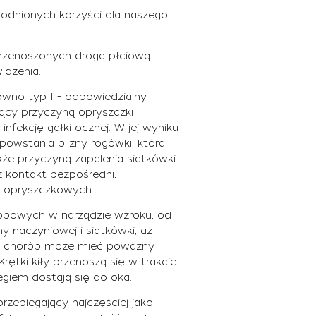
wodnionych korzyści dla naszego
 przenoszonych drogą płciową
idzenia.
równo typ I – odpowiedzialny
dący przyczyną opryszczki
ekcję gałki ocznej. W jej wyniku
owstania blizny rogówki, która
e przyczyną zapalenia siatkówki
ez kontakt bezpośredni,
w opryszczkowych.
orobowych w narządzie wzroku, od
y naczyniowej i siatkówki, aż
h chorób może mieć poważny
ętki kiły przenoszą się w trakcie
egiem dostają się do oka.
zebiegający najczęściej jako