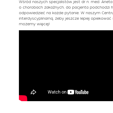
Wśród naszych specjalistów jest dr n. med. Aneta
o chorobach zakaźnych, do pacjenta podchodzi ho
odpowiedzieć na każde pytanie. W naszym Cent
interdyscyplinarną, żeby jeszcze lepiej opiekowa
możemy więcej!