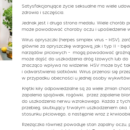
Satysfakcjonujące życie seksualne ma wiele udo
zdrowia i szczęścia.
Jednak jest i druga strona medalu. Wiele chorób
może powodować choroby oczu i upośledzenie w
Wirus opryszczki (herpes simplex virus – HSV), za
głównie za opryszczkę wargową, jak i typ II – bę
narządów płciowych – mogą powodować groźną inf
może dojść do uszkodzenia dróg łzowych lub do p
znacząco wpływa na widzenie. HSV może być takż
i odwarstwienia siatkówki. Wirus przenosi się prz
w przypadku obecności u jednej osoby wykwitó
Krętki kiły odpowiedzialne są za wiele zmian ch
zapalenia spojówek, rogówki, przez zapalenie błon
do uszkodzenia nerwu wzrokowego. Każda z tyc
przebieg, skutkujący trwałym uszkodzeniem oka. Kr
stosunku płciowego, a następnie wraz z krwioobi
Rzeżączka również powoduje stan zapalny oczu, pr