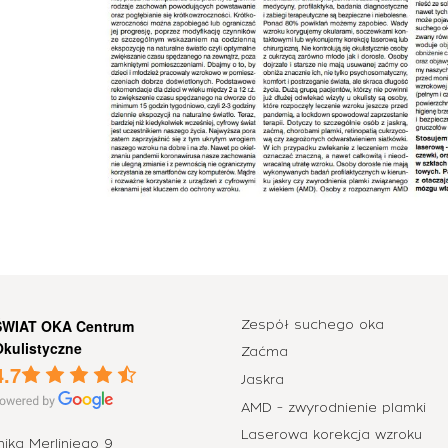
ŚWIAT OKA Centrum
Zespół suchego oka
Okulistyczne
Zaćma
4.7
Jaskra
AMD – zwyrodnienie plamki
Laserowa korekcja wzroku
nika Merliniego 9