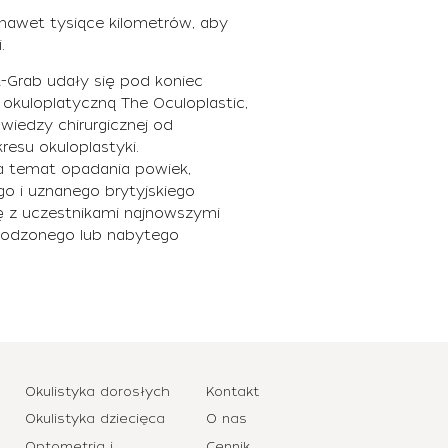
 nawet tysiące kilometrów, aby
i.
ak-Grab udały się pod koniec
okuloplatyczną The Oculoplastic,
wiedzy chirurgicznej od
resu okuloplastyki.
a temat opadania powiek,
go i uznanego brytyjskiego
 się z uczestnikami najnowszymi
 wrodzonego lub nabytego
Okulistyka dorosłych
Kontakt
Okulistyka dziecięca
O nas
Optometria i
Cennik