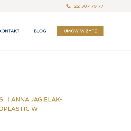
22 307 79 77
KONTAKT
BLOG
UMÓW WIZYTĘ
S I ANNA JAGIELAK-
OPLASTIC W