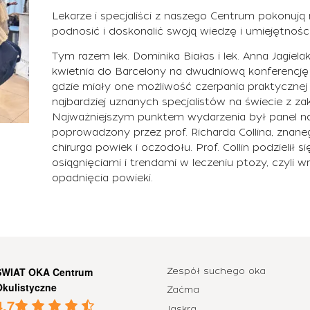
Lekarze i specjaliści z naszego Centrum pokonują
podnosić i doskonalić swoją wiedzę i umiejętnośc
Tym razem lek. Dominika Białas i lek. Anna Jagiel
kwietnia do Barcelony na dwudniową konferencję 
gdzie miały one możliwość czerpania praktycznej 
najbardziej uznanych specjalistów na świecie z zak
Najważniejszym punktem wydarzenia był panel n
poprowadzony przez prof. Richarda Collina, znane
chirurga powiek i oczodołu. Prof. Collin podzielił
osiągnięciami i trendami w leczeniu ptozy, czyli
opadnięcia powieki.
ŚWIAT OKA Centrum
Zespół suchego oka
Okulistyczne
Zaćma
4.7
Jaskra